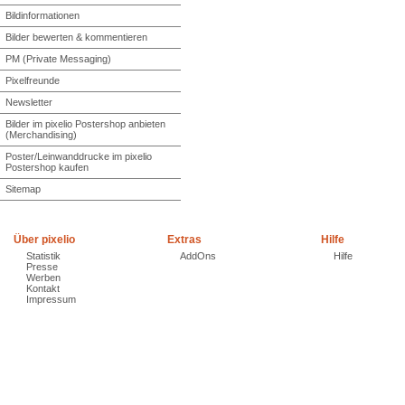
Bildinformationen
Bilder bewerten & kommentieren
PM (Private Messaging)
Pixelfreunde
Newsletter
Bilder im pixelio Postershop anbieten
(Merchandising)
Poster/Leinwanddrucke im pixelio
Postershop kaufen
Sitemap
Über pixelio
Extras
Hilfe
Statistik
AddOns
Hilfe
Presse
Werben
Kontakt
Impressum