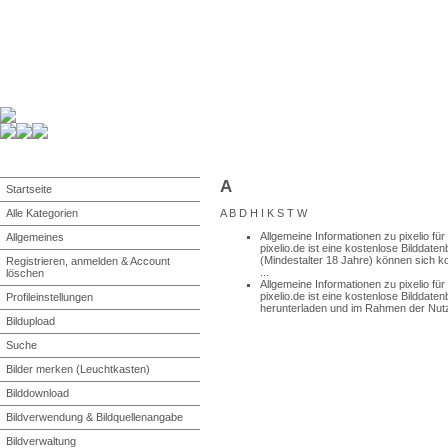
A
Startseite
A
B
D
H
I
K
S
T
W
Alle Kategorien
Allgemeine Informationen zu pixelio für 
Allgemeines
pixelio.de ist eine kostenlose Bilddate
(Mindestalter 18 Jahre) können sich kos
Registrieren, anmelden & Account
...
löschen
Allgemeine Informationen zu pixelio fü
pixelio.de ist eine kostenlose Bilddat
Profileinstellungen
herunterladen und im Rahmen der Nutzu
Bildupload
Suche
Bilder merken (Leuchtkasten)
Bilddownload
Bildverwendung & Bildquellenangabe
Bildverwaltung